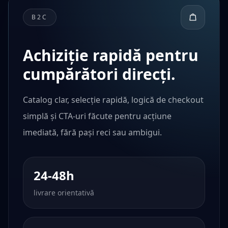
B2C
Achiziție rapidă pentru
cumpărători direcți.
Catalog clar, selecție rapidă, logică de checkout
simplă și CTA-uri făcute pentru acțiune
imediată, fără pași reci sau ambigui.
24-48h
livrare orientativă